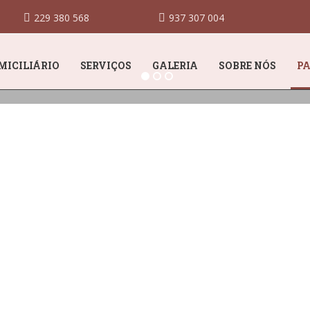
229 380 568
937 307 004
MICILIÁRIO
SERVIÇOS
GALERIA
SOBRE NÓS
PA