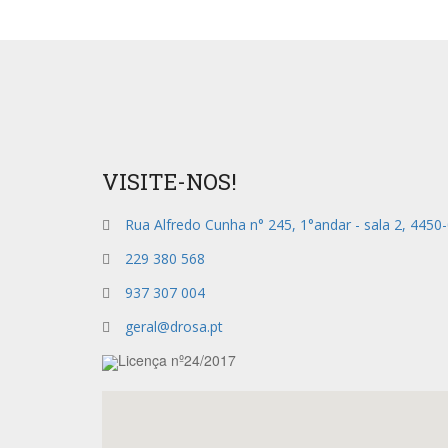
VISITE-NOS!
Rua Alfredo Cunha n° 245, 1°andar - sala 2, 4450
229 380 568
937 307 004
geral@drosa.pt
Licença nº24/2017