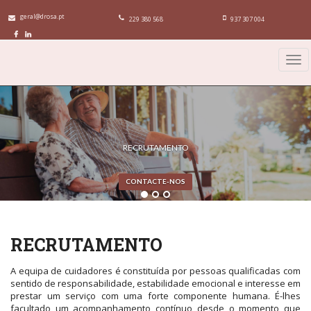
geral@drosa.pt
229 380 568
937 307 004
Tog
navi
RECRUTAMENTO
CONTACTE-NOS
RECRUTAMENTO
A equipa de cuidadores é constituída por pessoas qualificadas com
sentido de responsabilidade, estabilidade emocional e interesse em
prestar um serviço com uma forte componente humana. É-lhes
facultado um acompanhamento contínuo desde o momento que